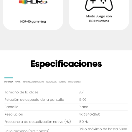
Modo Juego con
180 Hz Nativos
HDR+10 gamming
Especificaciones
PANTALLA
GAME
INFORMACIÓN GENERAL
HARDWARE
SONIDO
DIMENSIONES
Tamaño de la clase
85''
Relación de aspecto de la pantalla
16:09
Pantalla
Plana
Resolución
4K 3840x2160
Frecuencia de actualización nativa (Hz)
180 Hz
Brillo máximo de hasta 3800
Brillo máximo (nits típicos)