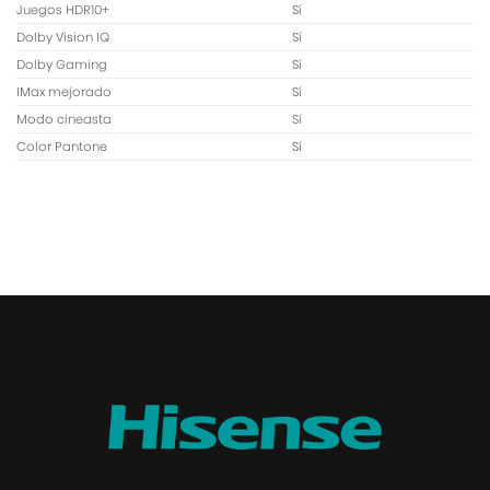
Juegos HDR10+
Sí
Dolby Vision IQ
Sí
Dolby Gaming
Sí
IMax mejorado
Sí
Modo cineasta
Sí
Color Pantone
Sí