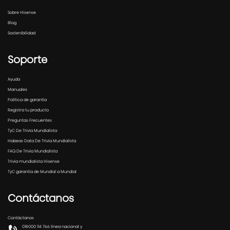
Sobre Hisense
Blog
Sostenibilidad
Soporte
Ayuda
Manuales
Política de garantía
Registra tu producto
Preguntas Frecuentes
TyC De Trivia Mundialista
Habeas Data De Trivia Mundialista
FAQ De Trivia Mundialista
Trivia mundialista Hisense
TyC garantía de Mundial a Mundial
Contáctanos
Contáctanos
018000 114 766 línea nacional y