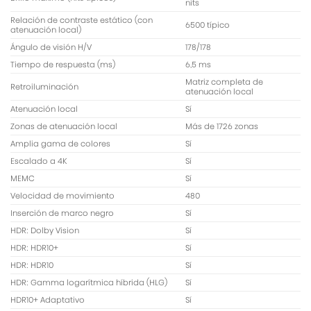
nits
Relación de contraste estático (con
6500 típico
atenuación local)
Ángulo de visión H/V
178/178
Tiempo de respuesta (ms)
6,5 ms
Matriz completa de
Retroiluminación
atenuación local
Atenuación local
Sí
Zonas de atenuación local
Más de 1726 zonas
Amplia gama de colores
Sí
Escalado a 4K
Sí
MEMC
Sí
Velocidad de movimiento
480
Inserción de marco negro
Sí
HDR: Dolby Vision
Sí
HDR: HDR10+
Sí
HDR: HDR10
Sí
HDR: Gamma logarítmica híbrida (HLG)
Sí
HDR10+ Adaptativo
Sí