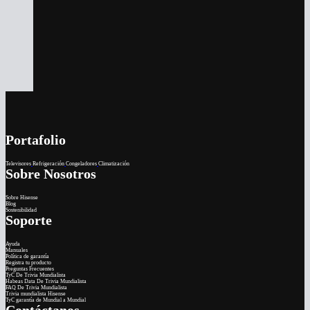
Portafolio
Televisores
Refrigeración
Congeladores
Climatización
Sobre Nosotros
Sobre Hisense
Blog
Sostenibilidad
Soporte
Ayuda
Manuales
Política de garantía
Registra tu producto
Preguntas Frecuentes
TyC De Trivia Mundialista
Habeas Data De Trivia Mundialista
FAQ De Trivia Mundialista
Trivia mundialista Hisense
TyC garantía de Mundial a Mundial