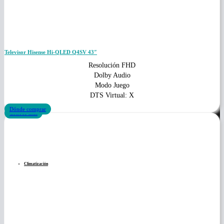
Televisor Hisense Hi-QLED Q4SV 43″
Resolución FHD
Dolby Audio
Modo Juego
DTS Virtual: X
Dónde comprar
Conoce más
Climatización
Climatización
Aire acondicionado Residencial
Aire acondicionado Comercial
HVAC