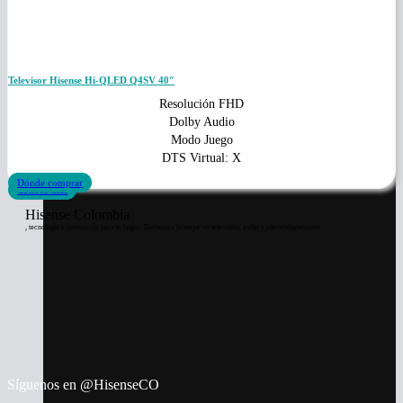
Televisor Hisense Hi-QLED Q4SV 40″
Resolución FHD
Dolby Audio
Modo Juego
DTS Virtual: X
Dónde comprar
Conoce más
Hisense Colombia
, tecnología e innovación para tu hogar. Encuentra lo mejor en televisión, audio y electrodomésticos.
Síguenos en @HisenseCO