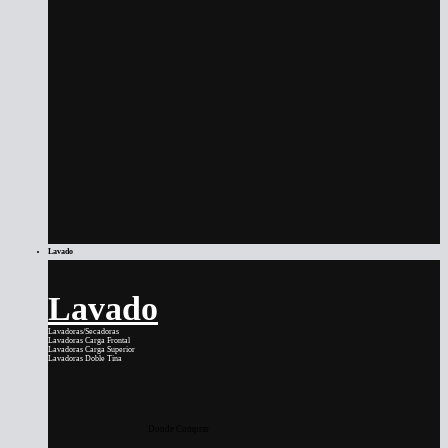
Lavado
Lavado
Lavadoras/Secadoras
Lavadoras Carga Frontal
Lavadoras Carga Superior
Lavadoras Doble Tina
Donde Comprar