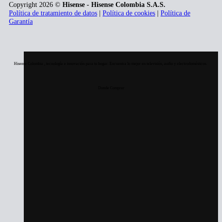
Copyright 2026 ©
Hisense - Hisense Colombia S.A.S.
Política de tratamiento de datos
|
Política de cookies
|
Política de
Garantía
Hisense Colombia , tecnología e innovación para tu hogar. Encuentra lo mejor en televisión, audio y electrodomésticos.
Donde Comprar