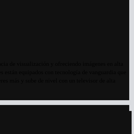
ncia de visualización y ofreciendo imágenes en alta
res están equipados con tecnología de vanguardia que
eres más y sube de nivel con un televisor de alta