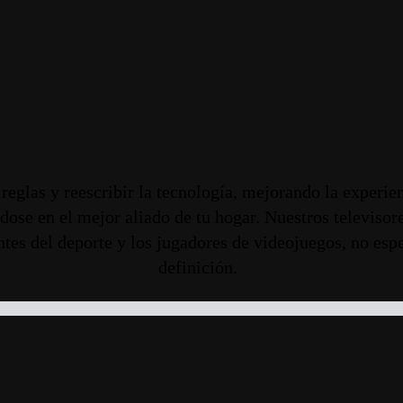
reglas y reescribir la tecnología, mejorando la experie
ndose en el mejor aliado de tu hogar. Nuestros televiso
ntes del deporte y los jugadores de videojuegos, no esp
definición.