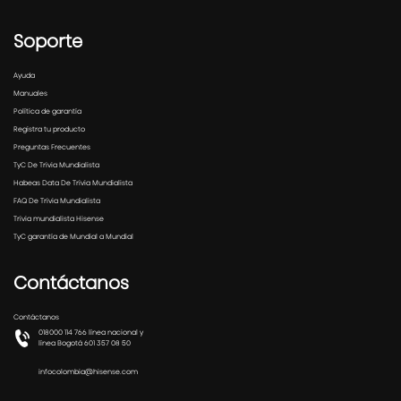
Soporte
Ayuda
Manuales
Política de garantía
Registra tu producto
Preguntas Frecuentes
TyC De Trivia Mundialista
Habeas Data De Trivia Mundialista
FAQ De Trivia Mundialista
Trivia mundialista Hisense
TyC garantía de Mundial a Mundial
Contáctanos
Contáctanos
018000 114 766 línea nacional y
línea Bogotá 601 357 08 50
infocolombia@hisense.com