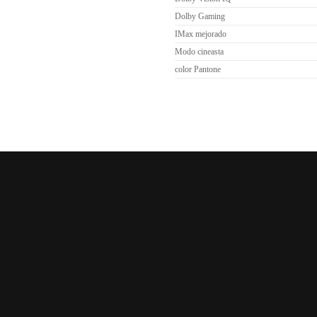
Dolby Gaming
IMax mejorado
Modo cineasta
color Pantone