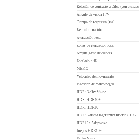
Relación de contraste estático (con atenuac
Ángulo de visión H/V
Tiempo de respuesta (ms)
Retroiluminación
Atenuación local
Zonas de atenuación local
Amplia gama de colores
Escalado a 4K
MEMC
Velocidad de movimiento
Inserción de marco negro
HDR: Dolby Vision
HDR: HDR10+
HDR: HDR10
HDR: Gamma logarítmica híbrida (HLG)
HDR10+ Adaptativo
Juegos HDR10+
Dolby Vision IQ