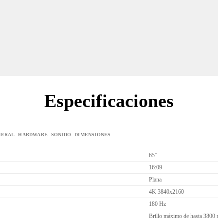
2.1.2 Sonido Multicanal
HDR+10 gamming
Envolvente
Especificaciones
NERAL
HARDWARE
SONIDO
DIMENSIONES
65''
16:09
Plana
4K 3840x2160
180 Hz
Brillo máximo de hasta 3800 n