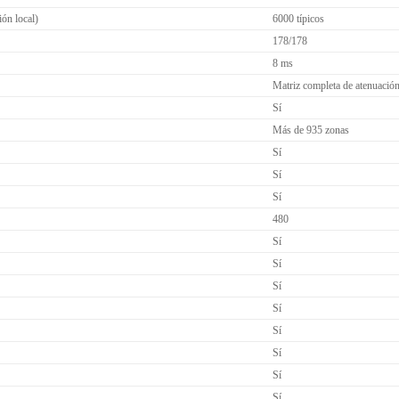
ión local)
6000 típicos
178/178
8 ms
Matriz completa de atenuación
Sí
Más de 935 zonas
Sí
Sí
Sí
480
Sí
Sí
Sí
Sí
Sí
Sí
Sí
Sí