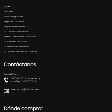
Ayuda
Manuales
Política de garantía
Registra tu producto
Preguntas Frecuentes
TyC De Trivia Mundialista
Habeas Data De Trivia Mundialista
FAQ De Trivia Mundialista
Trivia mundialista Hisense
TyC garantía de Mundial a Mundial
Contáctanos
Contáctanos
018000 114 766 línea nacional y
línea Bogotá 601 357 08 50
infocolombia@hisense.com
Dónde comprar