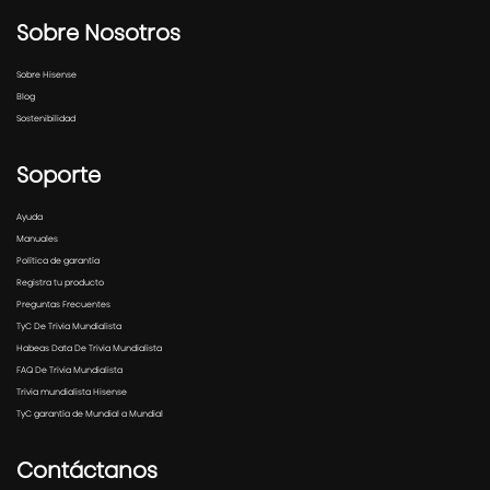
Sobre Nosotros
Sobre Hisense
Blog
Sostenibilidad
Soporte
Ayuda
Manuales
Política de garantía
Registra tu producto
Preguntas Frecuentes
TyC De Trivia Mundialista
Habeas Data De Trivia Mundialista
FAQ De Trivia Mundialista
Trivia mundialista Hisense
TyC garantía de Mundial a Mundial
Contáctanos