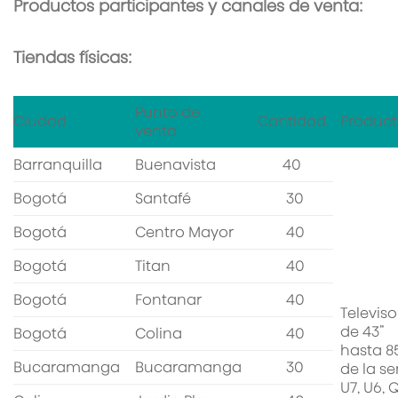
Productos participantes y canales de venta:
Tiendas físicas:
Punto de
Ciudad
Cantidad
Product
venta
Barranquilla
Buenavista
40
Bogotá
Santafé
30
Bogotá
Centro Mayor
40
Bogotá
Titan
40
Bogotá
Fontanar
40
Televiso
de 43”
Bogotá
Colina
40
hasta 8
Bucaramanga
Bucaramanga
30
de la se
U7, U6, 