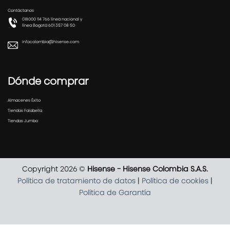
Contáctanos
018000 114 766 línea nacional y
línea Bogotá 601 357 08 50
infocolombia@hisense.com
Dónde comprar
Almacenes Éxito
Tiendas Falabella
Tiendas Jumbo
Copyright 2026 ©
Hisense - Hisense Colombia S.A.S.
Política de tratamiento de datos
|
Política de cookies
|
Política de Garantía