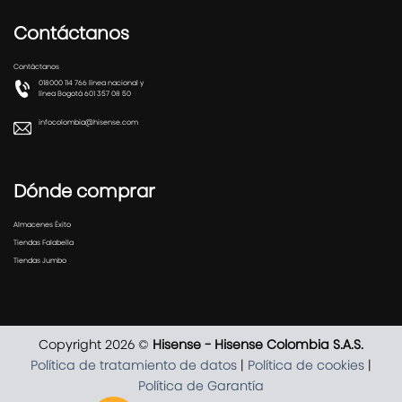
Contáctanos
Contáctanos
018000 114 766 línea nacional y
línea Bogotá 601 357 08 50
infocolombia@hisense.com
Dónde comprar
Almacenes Éxito
Tiendas Falabella
Tiendas Jumbo
Copyright 2026 ©
Hisense - Hisense Colombia S.A.S.
Política de tratamiento de datos
|
Política de cookies
|
Política de Garantía