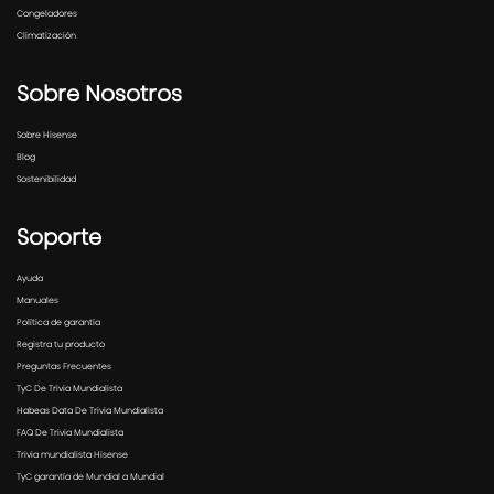
Congeladores
Climatización
Sobre Nosotros
Sobre Hisense
Blog
Sostenibilidad
Soporte
Ayuda
Manuales
Política de garantía
Registra tu producto
Preguntas Frecuentes
TyC De Trivia Mundialista
Habeas Data De Trivia Mundialista
FAQ De Trivia Mundialista
Trivia mundialista Hisense
TyC garantía de Mundial a Mundial