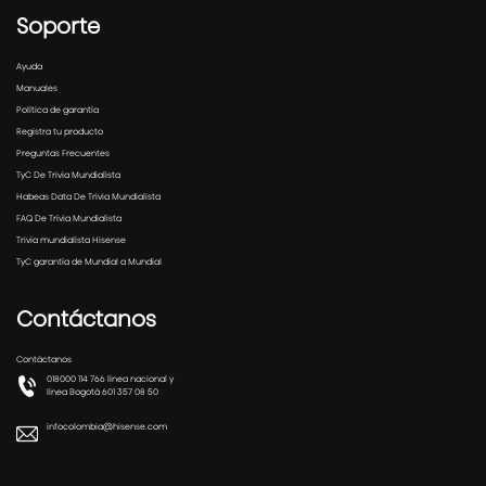
Soporte
Ayuda
Manuales
Política de garantía
Registra tu producto
Preguntas Frecuentes
TyC De Trivia Mundialista
Habeas Data De Trivia Mundialista
FAQ De Trivia Mundialista
Trivia mundialista Hisense
TyC garantía de Mundial a Mundial
Contáctanos
Contáctanos
018000 114 766 línea nacional y
línea Bogotá 601 357 08 50
infocolombia@hisense.com