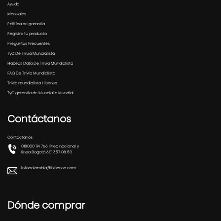
Ayuda
Manuales
Política de garantía
Registra tu producto
Preguntas Frecuentes
TyC De Trivia Mundialista
Habeas Data De Trivia Mundialista
FAQ De Trivia Mundialista
Trivia mundialista Hisense
TyC garantía de Mundial a Mundial
Contáctanos
Contáctanos
018000 114 766 línea nacional y
línea Bogotá 601 357 08 50
infocolombia@hisense.com
Dónde comprar