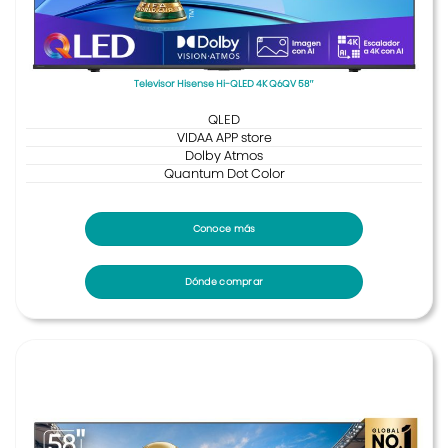
Televisor Hisense Hi-QLED 4K Q6QV 58″
QLED
VIDAA APP store
Dolby Atmos
Quantum Dot Color
Conoce más
Dónde comprar