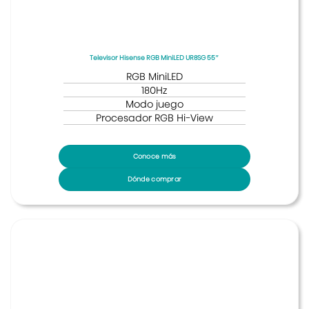
Televisor Hisense RGB MiniLED UR8SG 55″
RGB MiniLED
180Hz
Modo juego
Procesador RGB Hi-View
Conoce más
Dónde comprar