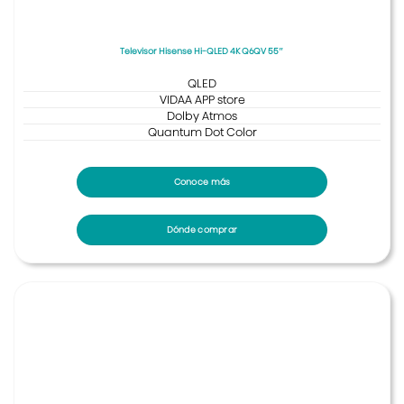
Televisor Hisense Hi-QLED 4K Q6QV 55″
QLED
VIDAA APP store
Dolby Atmos
Quantum Dot Color
Conoce más
Dónde comprar