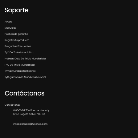
Soporte
Ayuda
Manuales
Política de garantía
Registra tu producto
Preguntas Frecuentes
TyC De Trivia Mundialista
Habeas Data De Trivia Mundialista
FAQ De Trivia Mundialista
Trivia mundialista Hisense
TyC garantía de Mundial a Mundial
Contáctanos
Contáctanos
018000 114 766 línea nacional y
línea Bogotá 601 357 08 50
infocolombia@hisense.com