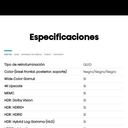
Especificaciones
DISPLAY
GAME
INFORMACIÓN GENERAL
SONIDO
HARDWARE
Tipo de retroiluminación
QLED
Color (bisel frontal, posterior, soporte)
Negro/Negro/Negro
Wide Color Gamut
Sí
4K Upscale
Sí
MEMC
Sí
HDR: Dolby Vision
Sí
HDR: HDR10+
Sí
HDR: HDR10
Sí
HDR: Hybrid Log Gamma (HLG)
Sí