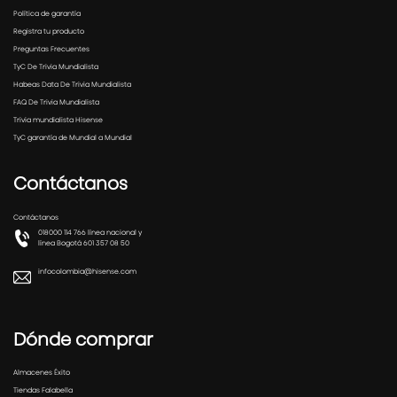
Política de garantía
Registra tu producto
Preguntas Frecuentes
TyC De Trivia Mundialista
Habeas Data De Trivia Mundialista
FAQ De Trivia Mundialista
Trivia mundialista Hisense
TyC garantía de Mundial a Mundial
Contáctanos
Contáctanos
018000 114 766 línea nacional y
línea Bogotá 601 357 08 50
infocolombia@hisense.com
Dónde comprar
Almacenes Éxito
Tiendas Falabella