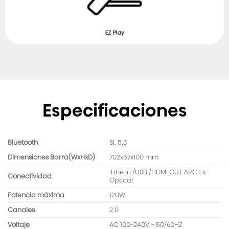
EZ Play
Especificaciones
Bluetooth
Si, 5.3
Dimensiones Barra(WxHxD)
702x57x100 mm
Line In /USB /HDMI OUT ARC 1 x
Conectividad
Optical
Potencia máxima
120W
Canales
2,0
Voltaje
AC 100-240V ~ 50/60HZ