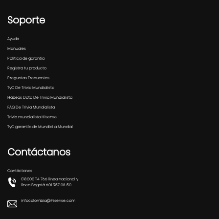
Soporte
Ayuda
Manuales
Política de garantía
Registra tu producto
Preguntas Frecuentes
TyC De Trivia Mundialista
Habeas Data De Trivia Mundialista
FAQ De Trivia Mundialista
Trivia mundialista Hisense
TyC garantía de Mundial a Mundial
Contáctanos
Contáctanos
018000 114 766 línea nacional y
línea Bogotá 601 357 08 50
infocolombia@hisense.com