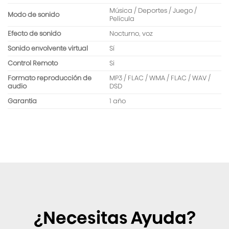
Música / Deportes / Juego /
Modo de sonido
Película
Efecto de sonido
Nocturno, voz
Sonido envolvente virtual
Sí
Control Remoto
Si
Formato reproducción de
MP3 / FLAC / WMA / FLAC / WAV /
audio
DSD
Garantia
1 año
¿Necesitas Ayuda?