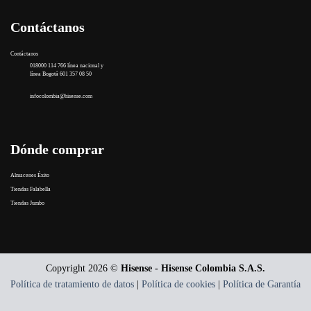
Contáctanos
Contáctanos
018000 114 766 línea nacional y
línea Bogotá 601 357 08 50
infocolombia@hisense.com
Dónde comprar
Almacenes Éxito
Tiendas Falabella
Tiendas Jumbo
Copyright 2026 ©
Hisense - Hisense Colombia S.A.S.
Política de tratamiento de datos
|
Política de cookies
|
Política de Garantía