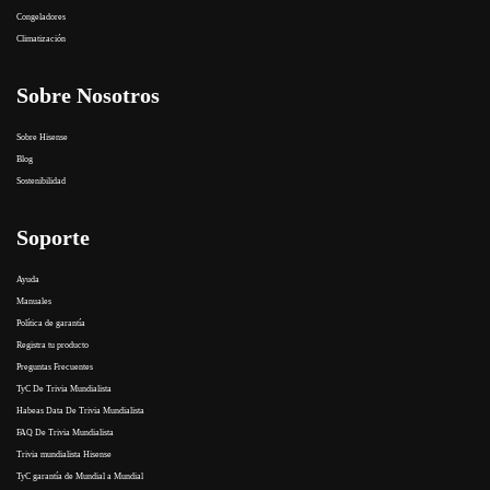
Congeladores
Climatización
Sobre Nosotros
Sobre Hisense
Blog
Sostenibilidad
Soporte
Ayuda
Manuales
Política de garantía
Registra tu producto
Preguntas Frecuentes
TyC De Trivia Mundialista
Habeas Data De Trivia Mundialista
FAQ De Trivia Mundialista
Trivia mundialista Hisense
TyC garantía de Mundial a Mundial