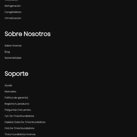
Refrigeración
Congeladores
Climatización
Sobre Nosotros
Sobre Hisense
Blog
Sostenibilidad
Soporte
Ayuda
Manuales
Política de garantía
Registra tu producto
Preguntas Frecuentes
TyC De Trivia Mundialista
Habeas Data De Trivia Mundialista
FAQ De Trivia Mundialista
Trivia mundialista Hisense