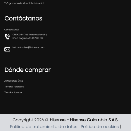
TyC garantía de Mundial a Mundial
Contáctanos
Contáctanos
018000 114 766 línea nacional y
línea Bogotá 601 357 08 50
infocolombia@hisense.com
Dónde comprar
Almacenes Éxito
Tiendas Falabella
Tiendas Jumbo
Copyright 2026 ©
Hisense - Hisense Colombia S.A.S.
Política de tratamiento de datos
|
Política de cookies
|