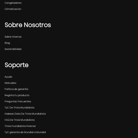
Congeladores
Climatización
Sobre Nosotros
Sobre Hisense
Blog
Sostenibilidad
Soporte
Ayuda
Manuales
Política de garantía
Registra tu producto
Preguntas Frecuentes
TyC De Trivia Mundialista
Habeas Data De Trivia Mundialista
FAQ De Trivia Mundialista
Trivia mundialista Hisense
TyC garantía de Mundial a Mundial