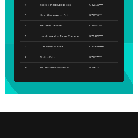
4
Yenifer Vanesa Macías Vélez
57322653****
5
Henry Alberto Alonso Ortiz
57312533****
6
Alciviades Valencia
57314556****
7
Jonathan Andres Alvarez Machado
57300179****
8
Juan Carlos Estrada
57300803****
9
Cristian Rojas
57311573****
10
Ana Rosa Rubio Hernández
57318421****