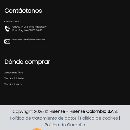
Contáctanos
Contáctanos
018000 114 766 línea nacional y
línea Bogotá 601 357 08 50
infocolombia@hisense.com
Dónde comprar
Almacenes Éxito
Tiendas Falabella
Tiendas Jumbo
Copyright 2026 ©
Hisense - Hisense Colombia S.A.S.
Política de tratamiento de datos
|
Política de cookies
|
Política de Garantía