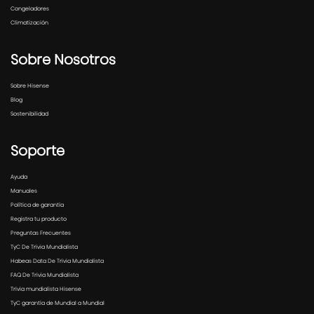
Congeladores
Climatización
Sobre Nosotros
Sobre Hisense
Blog
Sostenibilidad
Soporte
Ayuda
Manuales
Política de garantía
Registra tu producto
Preguntas Frecuentes
TyC De Trivia Mundialista
Habeas Data De Trivia Mundialista
FAQ De Trivia Mundialista
Trivia mundialista Hisense
TyC garantía de Mundial a Mundial