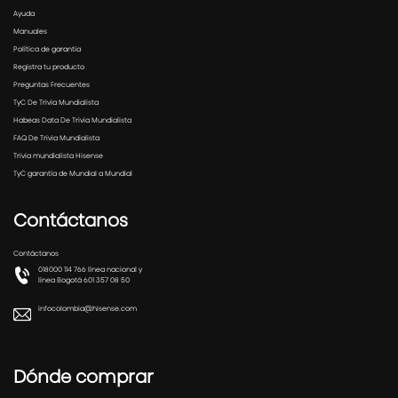
Ayuda
Manuales
Política de garantía
Registra tu producto
Preguntas Frecuentes
TyC De Trivia Mundialista
Habeas Data De Trivia Mundialista
FAQ De Trivia Mundialista
Trivia mundialista Hisense
TyC garantía de Mundial a Mundial
Contáctanos
Contáctanos
018000 114 766 línea nacional y
línea Bogotá 601 357 08 50
infocolombia@hisense.com
Dónde comprar