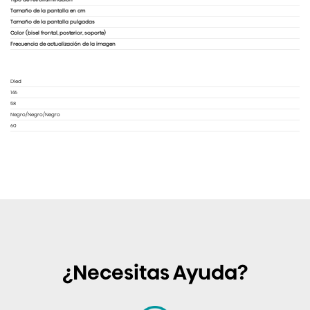
Tamaño de la pantalla en cm
Tamaño de la pantalla pulgadas
Color (bisel frontal, posterior, soporte)
Frecuencia de actualización de la imagen
Dled
146
58
Negro/Negro/Negro
60
¿Necesitas Ayuda?