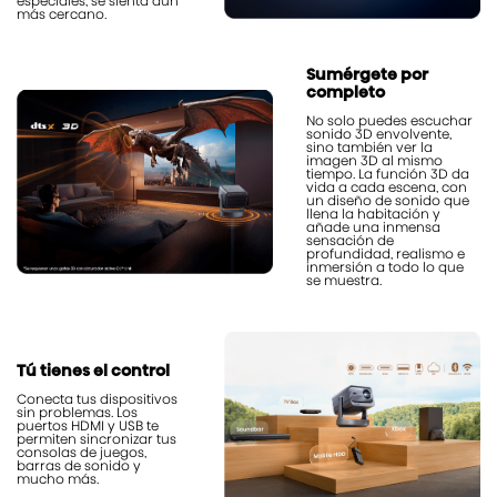
especiales, se sienta aún
más cercano.
Sumérgete por
completo
No solo puedes escuchar
sonido 3D envolvente,
sino también ver la
imagen 3D al mismo
tiempo. La función 3D da
vida a cada escena, con
un diseño de sonido que
llena la habitación y
añade una inmensa
sensación de
profundidad, realismo e
inmersión a todo lo que
se muestra.
Tú tienes el control
Conecta tus dispositivos
sin problemas. Los
puertos HDMI y USB te
permiten sincronizar tus
consolas de juegos,
barras de sonido y
mucho más.