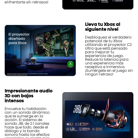
enfrentarte sin retrasos!
Lleva tu Xbox al
siguiente nivel
Desbloquea el verdadero
potencial de tu Xbox
utilizando el proyector C2
Ultra que está pensado
para mejorar tu
experiencia de juego.
Reduce la latencia para
una experiencia más
receptiva e inmersiva.
¡Sumérgete en el juego sin
ningún retraso!
Impresionante audio
3D con bajos
intensos
Envuelve tu habitación
con un sonido dinámico
que te sumerge en la
acción. El sistema de
sonido JBL de 2.1 canales
hace que todo, desde el
diálogo y la banda
sonora hasta los efectos