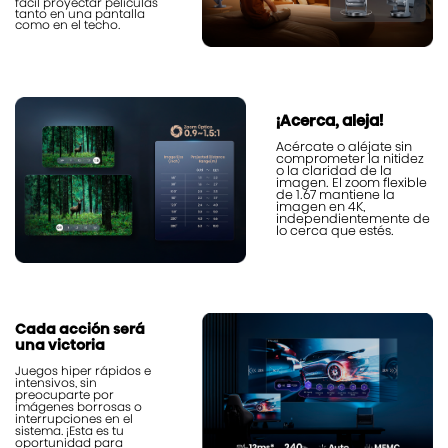
fácil proyectar películas
tanto en una pantalla
como en el techo.
¡Acerca, aleja!
Acércate o aléjate sin
comprometer la nitidez
o la claridad de la
imagen. El zoom flexible
de 1.67 mantiene la
imagen en 4K,
independientemente de
lo cerca que estés.
Cada acción será
una victoria
Juegos hiper rápidos e
intensivos, sin
preocuparte por
imágenes borrosas o
interrupciones en el
sistema. ¡Esta es tu
oportunidad para