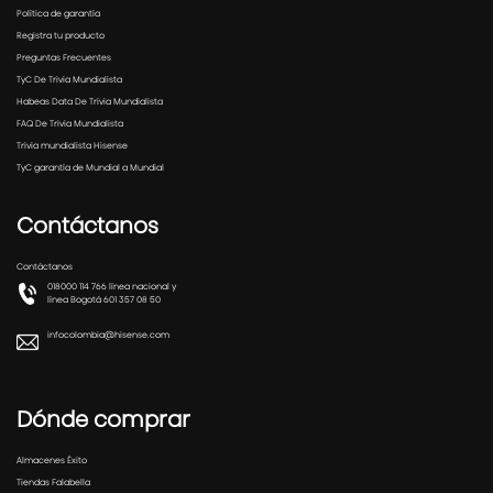
Política de garantía
Registra tu producto
Preguntas Frecuentes
TyC De Trivia Mundialista
Habeas Data De Trivia Mundialista
FAQ De Trivia Mundialista
Trivia mundialista Hisense
TyC garantía de Mundial a Mundial
Contáctanos
Contáctanos
018000 114 766 línea nacional y
línea Bogotá 601 357 08 50
infocolombia@hisense.com
Dónde comprar
Almacenes Éxito
Tiendas Falabella