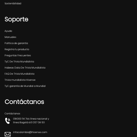
Sostenibilidad
Soporte
Ayuda
Manuales
Política de garantía
Registra tu producto
Preguntas Frecuentes
TyC De Trivia Mundialista
Habeas Data De Trivia Mundialista
FAQ De Trivia Mundialista
Trivia mundialista Hisense
TyC garantía de Mundial a Mundial
Contáctanos
Contáctanos
018000 114 766 línea nacional y
línea Bogotá 601 357 08 50
infocolombia@hisense.com