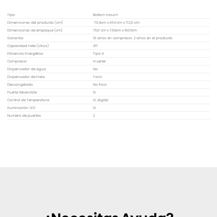
Tipo
Bottom mount
Dimensiones del producto (cm)
70,4cm x 69,4 cm x 172,0 cm
Dimensiones de empaque (cm)
75,0 cm x 73,8cm x 183,9cm
Garantía
10 años en compresor, 2 años en el producto
Capacidad neta (Litros)
417
Eficiencia Energética
Tipo A
Compresor
Inverter
Dispensador de agua
No
Dispensador de hielo
Twist
Descongelado
No frost
Puerta Reversible
Si
Control de Temperatura
Sí, digital
Iluminación LED
Sí
Numero de puertas
2