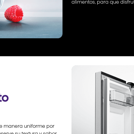
alimentos, para que disfru
to
a de manera uniforme por
erve su textura y sabor,