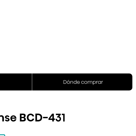
Dónde comprar
ense BCD-431