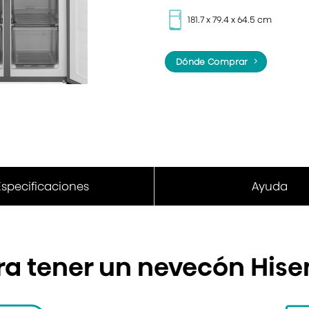
181.7 x 79.4 x 64.5 cm
Dónde Comprar
Especificaciones
Ayuda
a tener un nevecón His