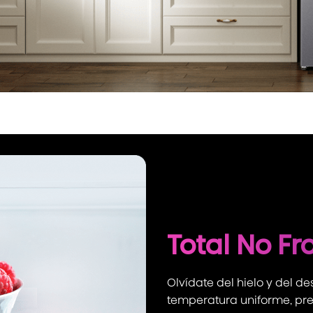
Total No Fr
Olvídate del hielo y del de
temperatura uniforme, pres